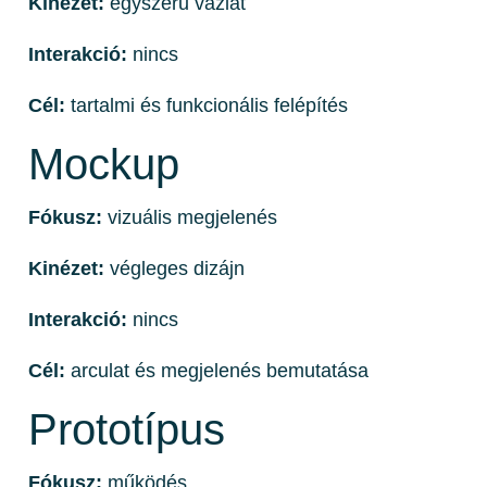
Kinézet:
egyszerű vázlat
Interakció:
nincs
Cél:
tartalmi és funkcionális felépítés
Mockup
Fókusz:
vizuális megjelenés
Kinézet:
végleges dizájn
Interakció:
nincs
Cél:
arculat és megjelenés bemutatása
Prototípus
Fókusz:
működés