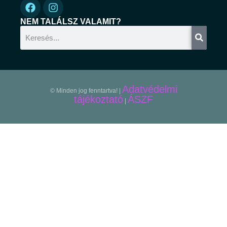
NEM TALÁLSZ VALAMIT?
Adatvédelmi
© Minden jog fenntartva! |
tájékoztató
ÁSZF
|