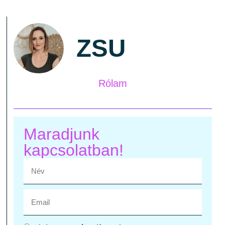
ZSU
Rólam
Maradjunk
kapcsolatban!