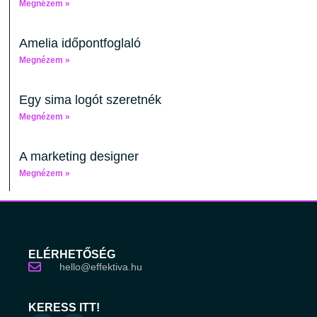
Megnézem »
Amelia időpontfoglaló
Megnézem »
Egy sima logót szeretnék
Megnézem »
A marketing designer
Megnézem »
ELÉRHETŐSÉG
hello@effektiva.hu
KERESS ITT!