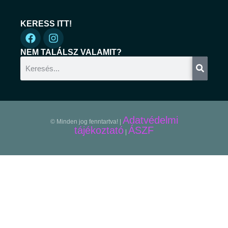
KERESS ITT!
NEM TALÁLSZ VALAMIT?
Adatvédelmi
© Minden jog fenntartva! |
tájékoztató
ÁSZF
|