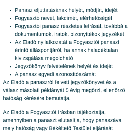
Panasz eljuttatásának helyét, módját, idejét
Fogyasztó nevét, lakcímét, elérhetőségét
Fogyasztói panasz részletes leírását, továbbá a
dokumentumok, iratok, bizonyítékok jegyzékét
Az Eladó nyilatkozatát a Fogyasztói panaszt
érintő álláspontjáról, ha annak haladéktalan
kivizsgálása megoldható
Jegyzőkönyv felvételének helyét és idejét
A panasz egyedi azonosítószámát
Az Eladó a panaszról felvett jegyzőkönyvet és a
válasz másolati példányát 5 évig megőrzi, ellenőrző
hatóság kérésére bemutatja.
Az Eladó a Fogyasztót írásban tájékoztatja,
amennyiben a panaszt elutasítja, hogy panaszával
mely hatóság vagy Békéltető Testület eljárását