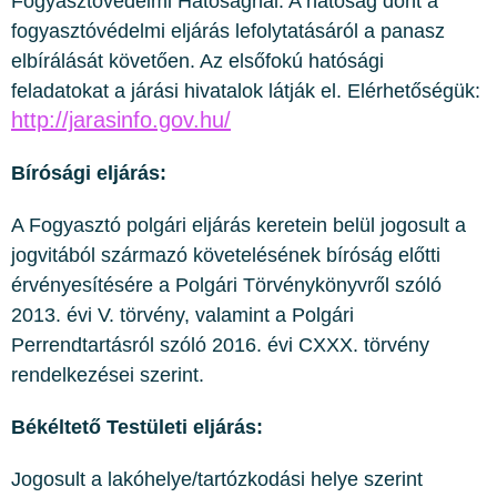
Fogyasztóvédelmi Hatóságnál. A hatóság dönt a
fogyasztóvédelmi eljárás lefolytatásáról a panasz
elbírálását követően. Az elsőfokú hatósági
feladatokat a járási hivatalok látják el. Elérhetőségük:
http://jarasinfo.gov.hu/
Bírósági eljárás:
A Fogyasztó polgári eljárás keretein belül jogosult a
jogvitából származó követelésének bíróság előtti
érvényesítésére a Polgári Törvénykönyvről szóló
2013. évi V. törvény, valamint a Polgári
Perrendtartásról szóló 2016. évi CXXX. törvény
rendelkezései szerint.
Békéltető Testületi eljárás:
Jogosult a lakóhelye/tartózkodási helye szerint