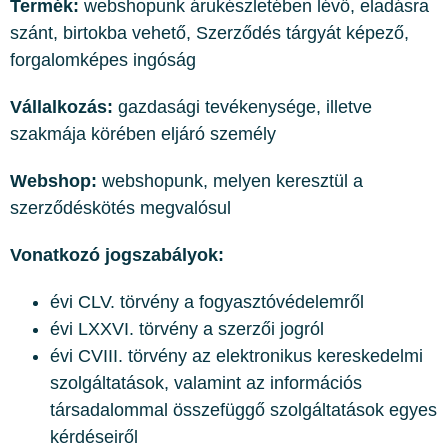
Termék:
webshopunk árukészletében lévő, eladásra
szánt, birtokba vehető, Szerződés tárgyát képező,
forgalomképes ingóság
Vállalkozás:
gazdasági tevékenysége, illetve
szakmája körében eljáró személy
Webshop:
webshopunk, melyen keresztül a
szerződéskötés megvalósul
Vonatkozó jogszabályok:
évi CLV. törvény a fogyasztóvédelemről
évi LXXVI. törvény a szerzői jogról
évi CVIII. törvény az elektronikus kereskedelmi
szolgáltatások, valamint az információs
társadalommal összefüggő szolgáltatások egyes
kérdéseiről