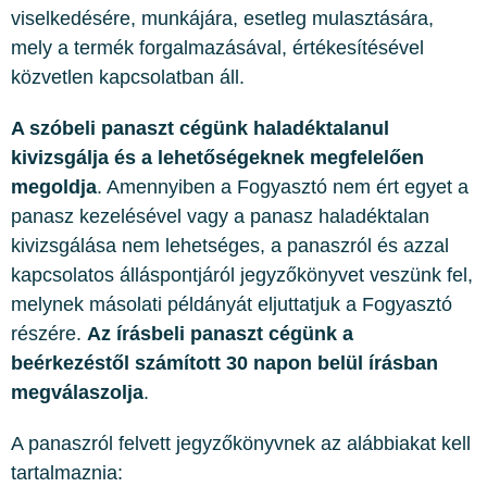
viselkedésére, munkájára, esetleg mulasztására,
mely a termék forgalmazásával, értékesítésével
közvetlen kapcsolatban áll.
A szóbeli panaszt cégünk haladéktalanul
kivizsgálja és a lehetőségeknek megfelelően
megoldja
. Amennyiben a Fogyasztó nem ért egyet a
panasz kezelésével vagy a panasz haladéktalan
kivizsgálása nem lehetséges, a panaszról és azzal
kapcsolatos álláspontjáról jegyzőkönyvet veszünk fel,
melynek másolati példányát eljuttatjuk a Fogyasztó
részére.
Az írásbeli panaszt cégünk a
beérkezéstől számított 30 napon belül írásban
megválaszolja
.
A panaszról felvett jegyzőkönyvnek az alábbiakat kell
tartalmaznia: