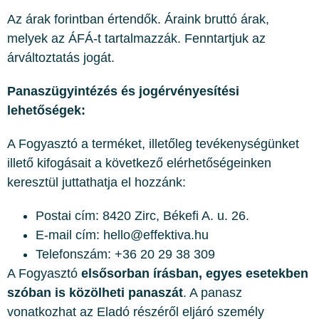
Az árak forintban értendők. Áraink bruttó árak,
melyek az ÁFÁ-t tartalmazzák. Fenntartjuk az
árváltoztatás jogát.
Panaszügyintézés és jogérvényesítési
lehetőségek:
A Fogyasztó a terméket, illetőleg tevékenységünket
illető kifogásait a következő elérhetőségeinken
keresztül juttathatja el hozzánk:
Postai cím: 8420 Zirc, Békefi A. u. 26.
E-mail cím: hello@effektiva.hu
Telefonszám: +36 20 29 38 309
A Fogyasztó
elsősorban írásban, egyes esetekben
szóban is közölheti panaszát
. A panasz
vonatkozhat az Eladó részéről eljáró személy