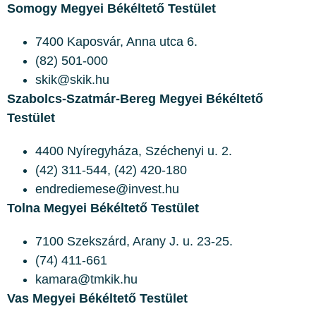
Somogy Megyei Békéltető Testület
7400 Kaposvár, Anna utca 6.
(82) 501-000
skik@skik.hu
Szabolcs-Szatmár-Bereg Megyei Békéltető
Testület
4400 Nyíregyháza, Széchenyi u. 2.
(42) 311-544, (42) 420-180
endrediemese@invest.hu
Tolna Megyei Békéltető Testület
7100 Szekszárd, Arany J. u. 23-25.
(74) 411-661
kamara@tmkik.hu
Vas Megyei Békéltető Testület