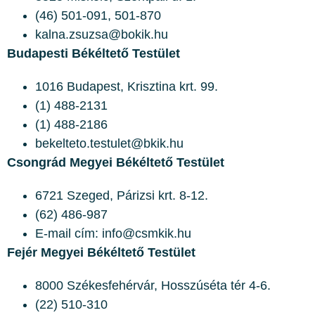
(46) 501-091, 501-870
kalna.zsuzsa@bokik.hu
Budapesti Békéltető Testület
1016 Budapest, Krisztina krt. 99.
(1) 488-2131
(1) 488-2186
bekelteto.testulet@bkik.hu
Csongrád Megyei Békéltető Testület
6721 Szeged, Párizsi krt. 8-12.
(62) 486-987
E-mail cím: info@csmkik.hu
Fejér Megyei Békéltető Testület
8000 Székesfehérvár, Hosszúséta tér 4-6.
(22) 510-310