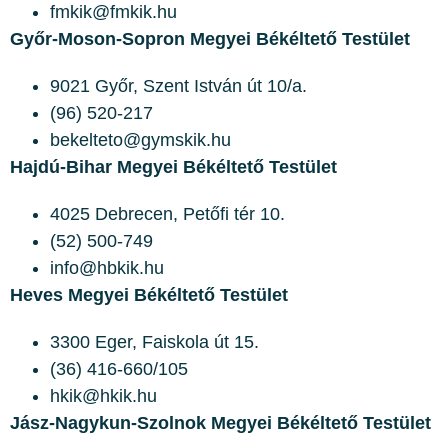
fmkik@fmkik.hu
Győr-Moson-Sopron Megyei Békéltető Testület
9021 Győr, Szent István út 10/a.
(96) 520-217
bekelteto@gymskik.hu
Hajdú-Bihar Megyei Békéltető Testület
4025 Debrecen, Petőfi tér 10.
(52) 500-749
info@hbkik.hu
Heves Megyei Békéltető Testület
3300 Eger, Faiskola út 15.
(36) 416-660/105
hkik@hkik.hu
Jász-Nagykun-Szolnok Megyei Békéltető Testület