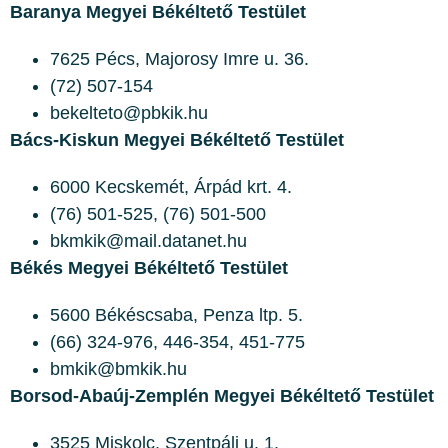
Baranya Megyei Békéltető Testület
7625 Pécs, Majorosy Imre u. 36.
(72) 507-154
bekelteto@pbkik.hu
Bács-Kiskun Megyei Békéltető Testület
6000 Kecskemét, Árpád krt. 4.
(76) 501-525, (76) 501-500
bkmkik@mail.datanet.hu
Békés Megyei Békéltető Testület
5600 Békéscsaba, Penza ltp. 5.
(66) 324-976, 446-354, 451-775
bmkik@bmkik.hu
Borsod-Abaúj-Zemplén Megyei Békéltető Testület
3525 Miskolc, Szentpáli u. 1.