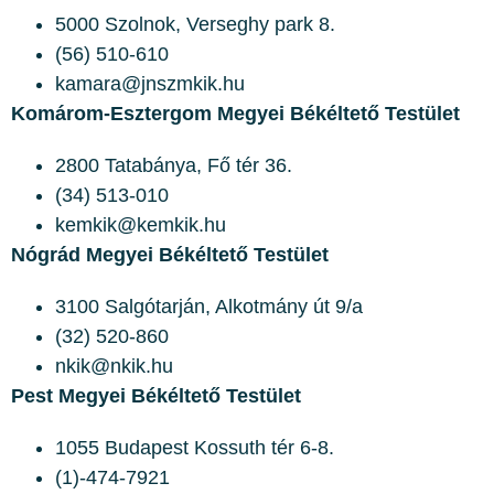
5000 Szolnok, Verseghy park 8.
(56) 510-610
kamara@jnszmkik.hu
Komárom-Esztergom Megyei Békéltető Testület
2800 Tatabánya, Fő tér 36.
(34) 513-010
kemkik@kemkik.hu
Nógrád Megyei Békéltető Testület
3100 Salgótarján, Alkotmány út 9/a
(32) 520-860
nkik@nkik.hu
Pest Megyei Békéltető Testület
1055 Budapest Kossuth tér 6-8.
(1)-474-7921