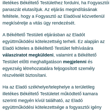
illetékes Békéltető Testülethez fordulni, ha Fogyasztói
panaszát elutasítjuk. Az eljárás megindításának
feltétele, hogy a Fogyasztó az Eladóval közvetlenül
megkísérelje a vitás ügy rendezését.
A Békéltető Testületi eljárásban az Eladót
együttműködési kötelezettség terheli. Ez alapján az
Eladó köteles a Békéltető Testület felhívására
válasziratot megküldeni
, valamint a Békéltető
Testület előtti meghallgatáson
megjelenni
és
egyezség létrehozatalára feljogosított személy
részvételét biztosítani.
Ha az Eladó székhelye/telephelye a területileg
illetékes Békéltető Testületet működtető kamara
szerinti megyén kívül található, az Eladó
együttműködési kötelezettsége a fogyasztói igény