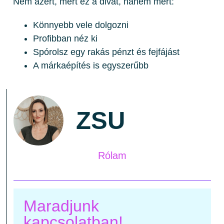
Nem azért, mert ez a divat, hanem mert:
Könnyebb vele dolgozni
Profibban néz ki
Spórolsz egy rakás pénzt és fejfájást
A márkaépítés is egyszerűbb
ZSU
Rólam
Maradjunk
kapcsolatban!