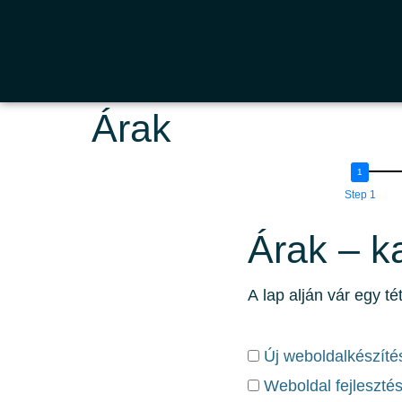
Árak
Step 1
Árak – ka
A lap alján vár egy té
Új weboldalkészíté
Weboldal fejleszté