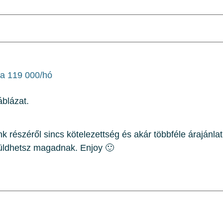
ra 119 000/hó
áblázat.
k részéről sincs kötelezettség és akár többféle árajánlat
küldhetsz magadnak. Enjoy 🙂