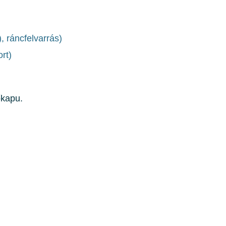
), ráncfelvarrás)
rt)
őkapu.