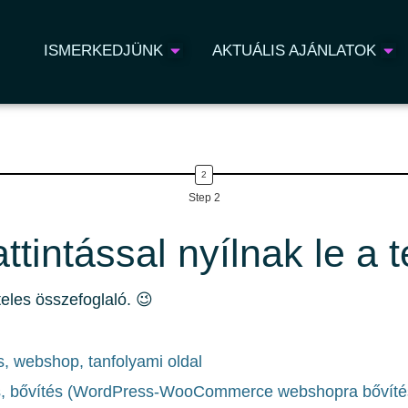
ISMERKEDJÜNK
AKTUÁLIS AJÁNLATOK
Step 2
ttintással nyílnak le a
teles összefoglaló. 😉
s, webshop, tanfolyami oldal
s, bővítés (WordPress-WooCommerce webshopra bővítés,