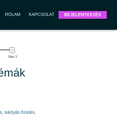
RÓLAM
KAPCSOLAT
BEJELENTKEZÉS
Step 3
 témák
 kártyás fizetés,