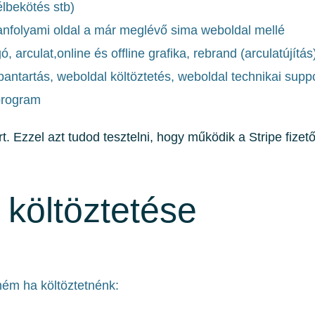
élbekötés stb)
WordPress alapú tanfolyami oldal a már meglévő sima weboldal mellé
, arculat,online és offline grafika, rebrand (arculatújítás
bantartás, weboldal költöztetés, weboldal technikai suppo
program
rt. Ezzel azt tudod tesztelni, hogy működik a Stripe fizet
 költöztetése
ném ha költöztetnénk: