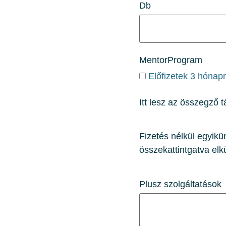
Db
MentorProgram
Előfizetek 3 hónap
Itt lesz az összegző t
Fizetés nélkül egyikün
összekattintgatva el
Plusz szolgáltatások