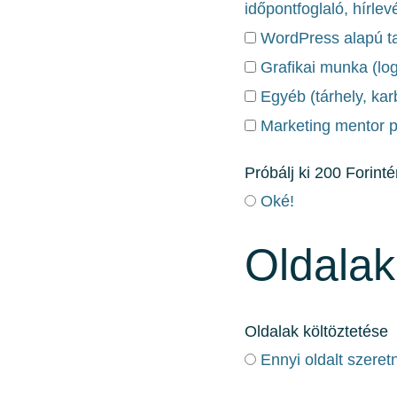
időpontfoglaló, hírlev
Grafikai munka (logó
Egyéb (tárhely, kar
Marketing mentor 
Próbálj ki 200 Forinté
Oké!
Oldalak
Oldalak költöztetése
Ennyi oldalt szeret