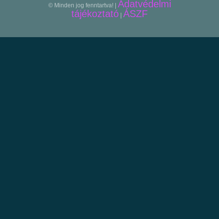
Adatvédelmi
© Minden jog fenntartva! |
tájékoztató
ÁSZF
|