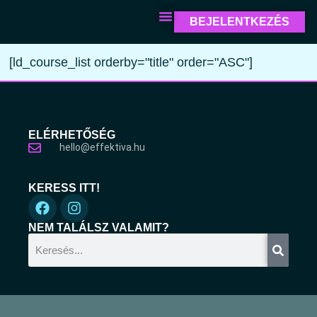
BEJELENTKEZÉS
[ld_course_list orderby="title" order="ASC"]
ELÉRHETŐSÉG
hello@effektiva.hu
KERESS ITT!
NEM TALÁLSZ VALAMIT?